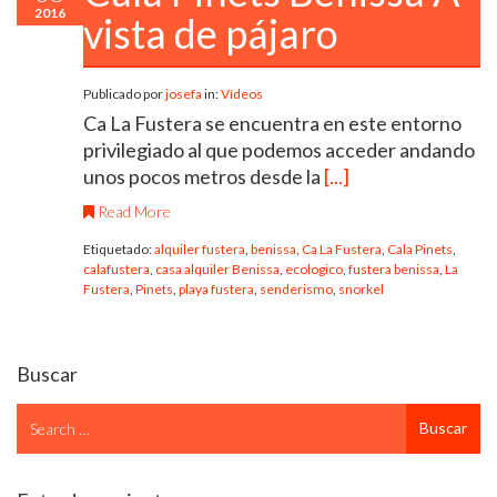
2016
vista de pájaro
Publicado por
josefa
in:
Vídeos
Ca La Fustera se encuentra en este entorno
privilegiado al que podemos acceder andando
unos pocos metros desde la
[...]
Read More
Etiquetado:
alquiler fustera
,
benissa
,
Ca La Fustera
,
Cala Pinets
,
calafustera
,
casa alquiler Benissa
,
ecologico
,
fustera benissa
,
La
Fustera
,
Pinets
,
playa fustera
,
senderismo
,
snorkel
Buscar
Search
Buscar
for