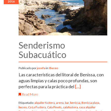
2016
Senderismo
Subacuático
Publicado por
josefa
in:
Buceo
Las características del litoral de Benissa, con
aguas limpias y calas poco profundas, son
perfectas para la práctica del
[...]
Read More
Etiquetado:
alquiler fustera
,
arena
,
bar
,
benissa
,
Benissa playa
,
buceo
,
Ca La Fustera
,
Cala Pinets
,
calafustera
,
casa alquiler