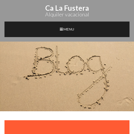
Ca La Fustera
Alquiler vacacional
MENU