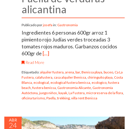
alicantina
Publicado por
josefa
in:
Gastronomia
Ingredientes 6 personas 600gr arroz 1
pimiento rojo Judías verdes troceadas 3
tomates rojos maduros. Garbanzos cocidos
600gr de
[...]
Read More
Etiquetado:
alquiler fustera
,
arena
,
bar
,
Benissa playa
,
buceo
,
Ca La
Fustera
,
calafustera
,
casa alquiler Benissa
,
chiringuito playa
,
Costa
Blanca
,
ecological
,
ecological fustera benissa
,
ecologico
,
fustera
beach
,
fustera benissa
,
Gastronomia Alicante
,
Gastronomía
Autóctona
,
juego niños
,
kayak
,
La Fustera
,
microreserva de la flora
,
oficina turismo
,
Paella
,
trekking
,
villa rent Benissa
ABR
24