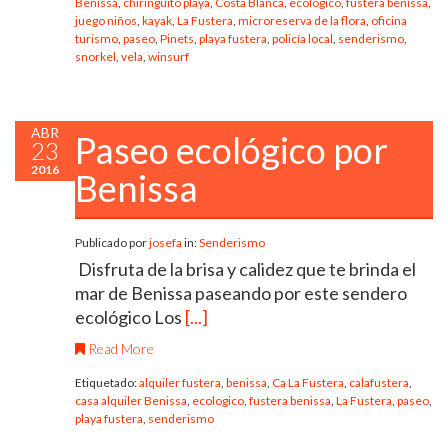
Benissa
,
chiringuito playa
,
Costa Blanca
,
ecologico
,
fustera benissa
,
juego niños
,
kayak
,
La Fustera
,
microreserva de la flora
,
oficina
turismo
,
paseo
,
Pinets
,
playa fustera
,
policía local
,
senderismo
,
snorkel
,
vela
,
winsurf
ABR
Paseo ecológico por
23
2016
Benissa
Publicado por
josefa
in:
Senderismo
Disfruta de la brisa y calidez que te brinda el
mar de Benissa paseando por este sendero
ecológico Los
[...]
Read More
Etiquetado:
alquiler fustera
,
benissa
,
Ca La Fustera
,
calafustera
,
casa alquiler Benissa
,
ecologico
,
fustera benissa
,
La Fustera
,
paseo
,
playa fustera
,
senderismo