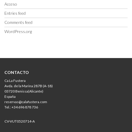
Acceso
Entries feed
Comments feed
WordPress.org
CONTACTO
Ca La Fustera
Avda. de la Marina 287B (A-18)
03720 Benissa(Alicante)
España
reservas@calafustera.com
Tel.: +34 696 878 736
CV-VUT0520714-A