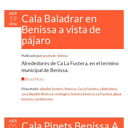
ABR
Cala Baladrar en
19
2016
Benissa a vista de
pájaro
Publicado por
josefa
in:
Vídeos
Alrededores de Ca La Fustera, en el termino
municipal de Benissa.
Read More
Etiquetado:
alquiler fustera
,
benissa
,
Ca La Fustera
,
calafustera
,
casa alquiler Benissa
,
ecologico
,
fustera benissa
,
La Fustera
,
playa
fustera
,
senderismo
ABR
Cala Pinets Benissa A
05