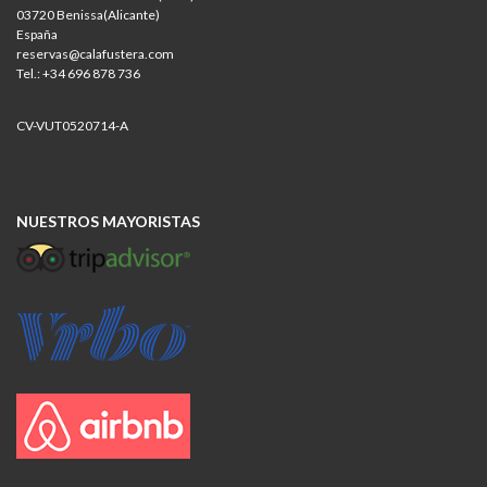
03720 Benissa(Alicante)
España
reservas@calafustera.com
Tel.: +34 696 878 736
CV-VUT0520714-A
NUESTROS MAYORISTAS