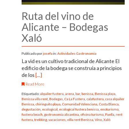
Ruta del vino de
Alicante – Bodegas
Xaló
Publicado por
josefa
in:
Actividades
Gastronomia
La vid es un cultivo tradicional de Alicante El
edificio de la bodega se construía a principios
de los
[...]
Read More
Etiquetado:
alquiler fustera
,
arena
,
bar
,
benissa
,
Benissa playa
,
Benissa villa rent
,
Bodegas
,
Ca La Fustera
,
calafustera
,
casa alquiler
Benissa
,
chiringuito playa
,
Comunidad Valenciana
,
Costa Blanca
,
degustación
,
ecological
,
ecological fustera benissa
,
enoturismo
,
fustera beach
,
gastronomia alicantina
,
oficina turismo
,
Paella
,
rent
fustera
,
trekking
,
vacaciones
,
villa rent Benissa
,
Vino
,
Xaló