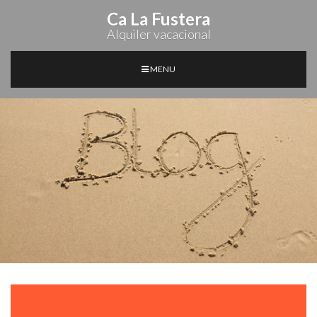
Ca La Fustera
Alquiler vacacional
MENU