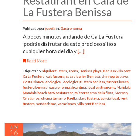
Restaurant en Cala de
La Fustera Benissa
Publicado por
josefa
in:
Gastronomia
A pocos minutos andando de Ca La Fustera
podrás disfrutar de este precioso sitio a
cualquier hora del día y
[...]
Read More
Etiquetado:
alquiler fustera
,
arena
,
Benissa playa
,
Benissa villa rent
,
Ca La Fustera
,
calafustera
,
casa alquiler Benissa
,
chiringuito playa
,
Costa Blanca
,
ecological
,
ecological fustera benissa
,
fustera beach
,
fustera benissa
,
gastronomia alicantina
,
local gastronomy
,
Mandala
,
Mandala beach bar&restaurant
,
microreserva de la flora
,
Moros y
Cristianos
,
oficina turismo
,
Paella
,
playa fustera
,
policía local
,
rent
fustera
,
senderismo
,
vacaciones
,
villa rent Benissa
JUN
16