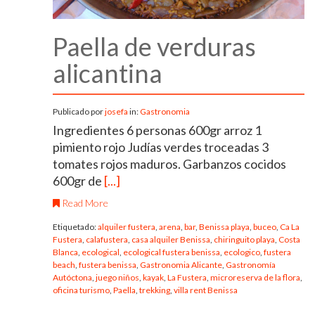
Paella de verduras
alicantina
Publicado por
josefa
in:
Gastronomia
Ingredientes 6 personas 600gr arroz 1
pimiento rojo Judías verdes troceadas 3
tomates rojos maduros. Garbanzos cocidos
600gr de
[...]
Read More
Etiquetado:
alquiler fustera
,
arena
,
bar
,
Benissa playa
,
buceo
,
Ca La
Fustera
,
calafustera
,
casa alquiler Benissa
,
chiringuito playa
,
Costa
Blanca
,
ecological
,
ecological fustera benissa
,
ecologico
,
fustera
beach
,
fustera benissa
,
Gastronomia Alicante
,
Gastronomía
Autóctona
,
juego niños
,
kayak
,
La Fustera
,
microreserva de la flora
,
oficina turismo
,
Paella
,
trekking
,
villa rent Benissa