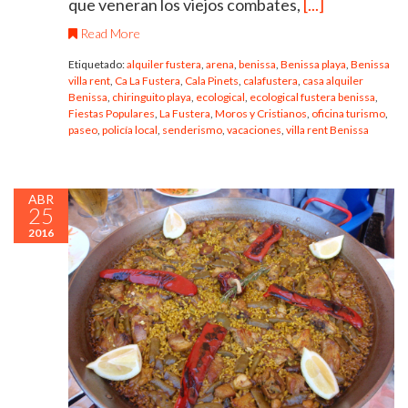
que veneran los viejos combates,
[...]
Read More
Etiquetado:
alquiler fustera
,
arena
,
benissa
,
Benissa playa
,
Benissa
villa rent
,
Ca La Fustera
,
Cala Pinets
,
calafustera
,
casa alquiler
Benissa
,
chiringuito playa
,
ecological
,
ecological fustera benissa
,
Fiestas Populares
,
La Fustera
,
Moros y Cristianos
,
oficina turismo
,
paseo
,
policía local
,
senderismo
,
vacaciones
,
villa rent Benissa
ABR
25
2016