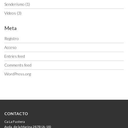
Senderismo
(1)
Vídeos
(3)
Meta
Registro
Acceso
Entries feed
Comments feed
WordPress.org
CONTACTO
Ca La Fustera
Avda. de la Marina 287B (A-18)