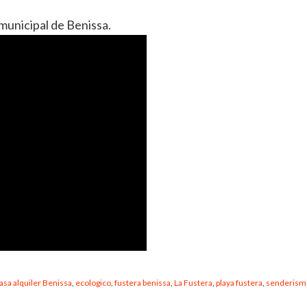
municipal de Benissa.
asa alquiler Benissa
,
ecologico
,
fustera benissa
,
La Fustera
,
playa fustera
,
senderism