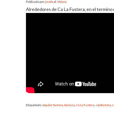
Publicado por
josefa
al:
Vídeos
Alrededores de Ca La Fustera, en el termino 
Etiquetado:
alquiler fustera
,
benissa
,
Ca La Fustera
,
calafustera
,
c