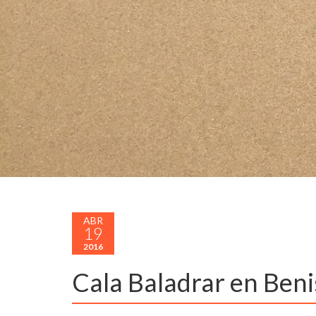
ABR
19
2016
Cala Baladrar en Benis