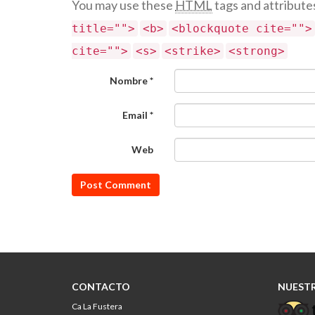
You may use these
HTML
tags and attribute
title="">
<b>
<blockquote cite="">
cite="">
<s>
<strike>
<strong>
Nombre
*
Email
*
Web
CONTACTO
NUESTR
Ca La Fustera