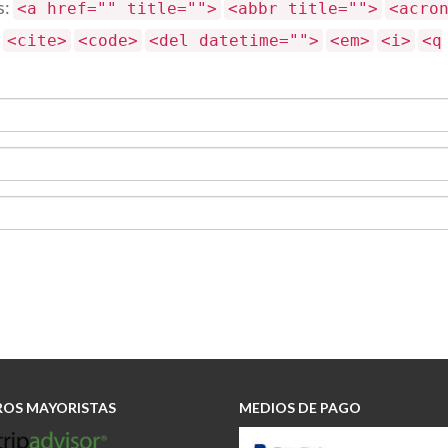
s:
<a href="" title="">
<abbr title="">
<acro
<cite>
<code>
<del datetime="">
<em>
<i>
<q
OS MAYORISTAS
MEDIOS DE PAGO