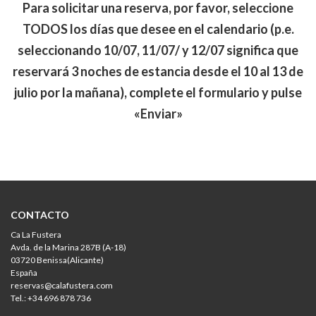
Para solicitar una reserva, por favor, seleccione
TODOS los días que desee en el calendario (p.e.
seleccionando 10/07, 11/07/ y 12/07 significa que
reservará 3 noches de estancia desde el 10 al 13 de
julio por la mañana), complete el formulario y pulse
«Enviar»
CONTACTO
Ca La Fustera
Avda. de la Marina 287B (A-18)
03720 Benissa(Alicante)
España
reservas@calafustera.com
Tel.: +34 696 878 736