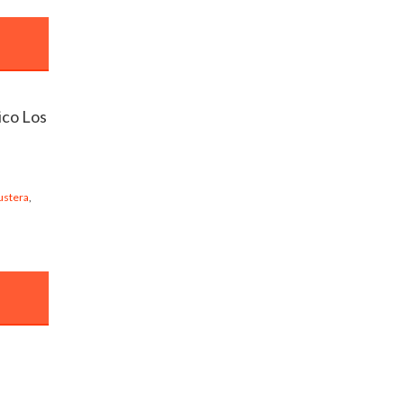
ico Los
fustera
,