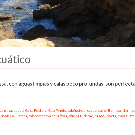
uático
issa, con aguas limpias y calas poco profundas, son perfect
sa playa
,
buceo
,
Ca La Fustera
,
Cala Pinets
,
calafustera
,
casa alquiler Benissa
,
chiringu
kayak
,
La Fustera
,
microreserva de la flora
,
oficina turismo
,
paseo
,
Pinets
,
playa fuste