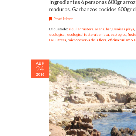
Ingredientes 6 personas 600gr arroz 
maduros. Garbanzos cocidos 600gr 
Read More
Etiquetado:
alquiler fustera
,
arena
,
bar
,
Benissa playa
,
ecological
,
ecological fustera benissa
,
ecologico
,
fust
La Fustera
,
microreserva de la flora
,
oficina turismo
,
P
ABR
24
2016