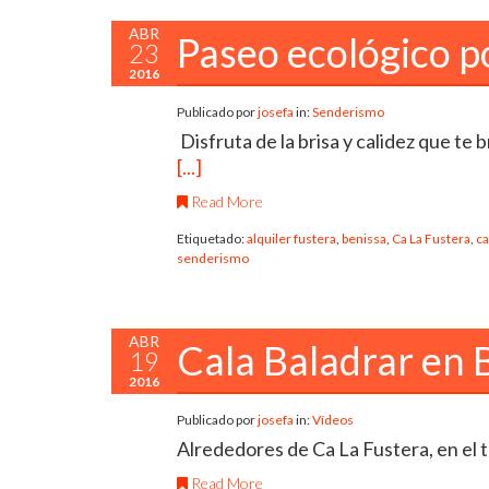
ABR
Paseo ecológico p
23
2016
Publicado por
josefa
in:
Senderismo
Disfruta de la brisa y calidez que te
[...]
Read More
Etiquetado:
alquiler fustera
,
benissa
,
Ca La Fustera
,
ca
senderismo
ABR
Cala Baladrar en B
19
2016
Publicado por
josefa
in:
Vídeos
Alrededores de Ca La Fustera, en el 
Read More