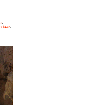
ca
,
os
,
kayak
,