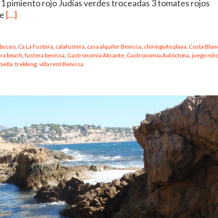
1 pimiento rojo Judías verdes troceadas 3 tomates rojos
de
[...]
buceo
,
Ca La Fustera
,
calafustera
,
casa alquiler Benissa
,
chiringuito playa
,
Costa Blan
era beach
,
fustera benissa
,
Gastronomia Alicante
,
Gastronomía Autóctona
,
juego niñ
aella
,
trekking
,
villa rent Benissa