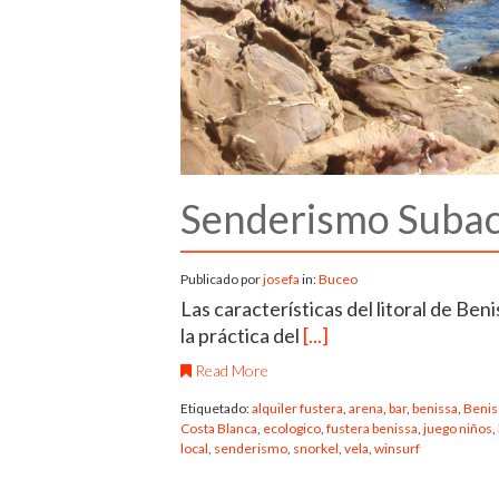
Senderismo Subac
Publicado por
josefa
in:
Buceo
Las características del litoral de Ben
la práctica del
[...]
Read More
Etiquetado:
alquiler fustera
,
arena
,
bar
,
benissa
,
Benis
Costa Blanca
,
ecologico
,
fustera benissa
,
juego niños
,
local
,
senderismo
,
snorkel
,
vela
,
winsurf