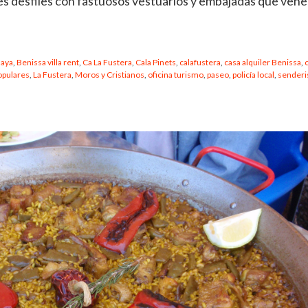
res desfiles con fastuosos vestuarios y embajadas que vene
laya
,
Benissa villa rent
,
Ca La Fustera
,
Cala Pinets
,
calafustera
,
casa alquiler Benissa
,
opulares
,
La Fustera
,
Moros y Cristianos
,
oficina turismo
,
paseo
,
policía local
,
sender