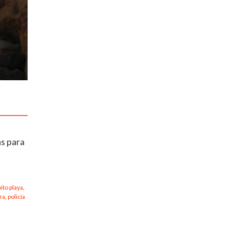
as para
ito playa
,
ra
,
policía