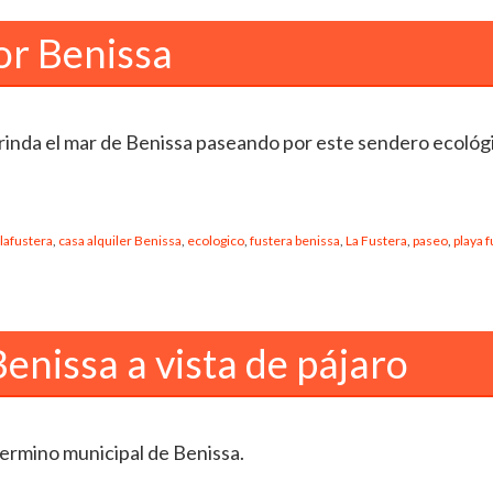
or Benissa
 brinda el mar de Benissa paseando por este sendero ecológ
lafustera
,
casa alquiler Benissa
,
ecologico
,
fustera benissa
,
La Fustera
,
paseo
,
playa 
enissa a vista de pájaro
termino municipal de Benissa.