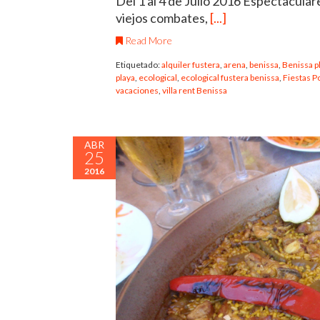
Del 1 al 4 de Julio 2016 Espectacula
viejos combates,
[...]
Read More
Etiquetado:
alquiler fustera
,
arena
,
benissa
,
Benissa p
playa
,
ecological
,
ecological fustera benissa
,
Fiestas P
vacaciones
,
villa rent Benissa
ABR
25
2016