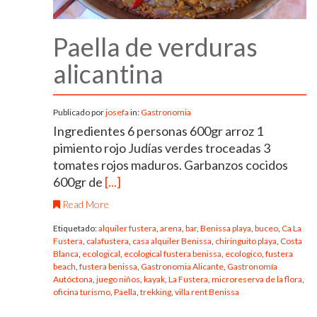
Paella de verduras
alicantina
Publicado por
josefa
in:
Gastronomia
Ingredientes 6 personas 600gr arroz 1
pimiento rojo Judías verdes troceadas 3
tomates rojos maduros. Garbanzos cocidos
600gr de
[...]
Read More
Etiquetado:
alquiler fustera
,
arena
,
bar
,
Benissa playa
,
buceo
,
Ca La
Fustera
,
calafustera
,
casa alquiler Benissa
,
chiringuito playa
,
Costa
Blanca
,
ecological
,
ecological fustera benissa
,
ecologico
,
fustera
beach
,
fustera benissa
,
Gastronomia Alicante
,
Gastronomía
Autóctona
,
juego niños
,
kayak
,
La Fustera
,
microreserva de la flora
,
oficina turismo
,
Paella
,
trekking
,
villa rent Benissa