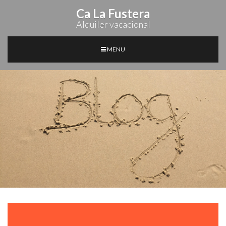
Ca La Fustera
Alquiler vacacional
MENU