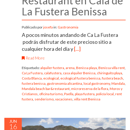
Restaurant en Cala de
La Fustera Benissa
Publicado por
josefa
in:
Gastronomia
A pocos minutos andando de Ca La Fustera
podrás disfrutar de este precioso sitio a
cualquier hora del día y
[...]
Read More
Etiquetado:
alquiler fustera
,
arena
,
Benissa playa
,
Benissa villa rent
,
Ca La Fustera
,
calafustera
,
casa alquiler Benissa
,
chiringuito playa
,
Costa Blanca
,
ecological
,
ecological fustera benissa
,
fustera beach
,
fustera benissa
,
gastronomia alicantina
,
local gastronomy
,
Mandala
,
Mandala beach bar&restaurant
,
microreserva de la flora
,
Moros y
Cristianos
,
oficina turismo
,
Paella
,
playa fustera
,
policía local
,
rent
fustera
,
senderismo
,
vacaciones
,
villa rent Benissa
JUN
16