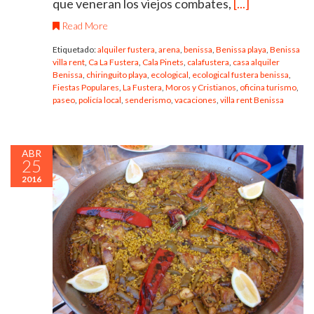
que veneran los viejos combates,
[...]
Read More
Etiquetado:
alquiler fustera
,
arena
,
benissa
,
Benissa playa
,
Benissa
villa rent
,
Ca La Fustera
,
Cala Pinets
,
calafustera
,
casa alquiler
Benissa
,
chiringuito playa
,
ecological
,
ecological fustera benissa
,
Fiestas Populares
,
La Fustera
,
Moros y Cristianos
,
oficina turismo
,
paseo
,
policía local
,
senderismo
,
vacaciones
,
villa rent Benissa
ABR
25
2016