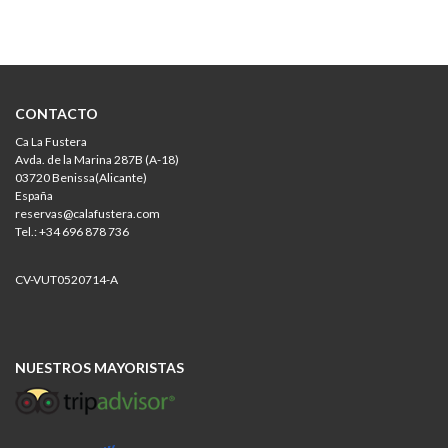
CONTACTO
Ca La Fustera
Avda. de la Marina 287B (A-18)
03720 Benissa(Alicante)
España
reservas@calafustera.com
Tel.: +34 696 878 736
CV-VUT0520714-A
NUESTROS MAYORISTAS