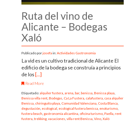
Ruta del vino de
Alicante – Bodegas
Xaló
Publicado por
josefa
in:
Actividades
Gastronomia
La vid es un cultivo tradicional de Alicante El
edificio de la bodega se construía a principios
de los
[...]
Read More
Etiquetado:
alquiler fustera
,
arena
,
bar
,
benissa
,
Benissa playa
,
Benissa villa rent
,
Bodegas
,
Ca La Fustera
,
calafustera
,
casa alquiler
Benissa
,
chiringuito playa
,
Comunidad Valenciana
,
Costa Blanca
,
degustación
,
ecological
,
ecological fustera benissa
,
enoturismo
,
fustera beach
,
gastronomia alicantina
,
oficina turismo
,
Paella
,
rent
fustera
,
trekking
,
vacaciones
,
villa rent Benissa
,
Vino
,
Xaló