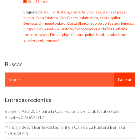
Read More
Etiquetado:
alquiler fustera
,
arena
,
bar
,
benissa
,
Benissa playa
,
buceo
,
Ca La Fustera
,
Cala Pinets
,
calafustera
,
casa alquiler
Benissa
,
chiringuito playa
,
Costa Blanca
,
ecologico
,
fustera benissa
,
juego niños
,
kayak
,
La Fustera
,
microreserva de la flora
,
oficina
turismo
,
paseo
,
Pinets
,
playa fustera
,
policía local
,
senderismo
,
snorkel
,
vela
,
winsurf
Buscar
Search
Buscar
for
Entradas recientes
Bandera Azul 2017 para la Cala Fustera y el Club Náutico Les
Basetes
02/06/2017
Mandala Beach Bar & Restaurant en Cala de La Fustera Benissa
17/06/2016