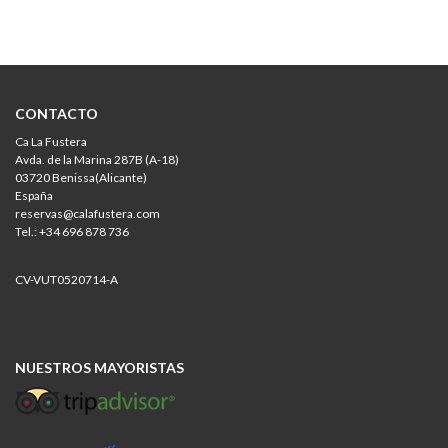
CONTACTO
Ca La Fustera
Avda. de la Marina 287B (A-18)
03720 Benissa(Alicante)
España
reservas@calafustera.com
Tel.: +34 696 878 736
CV-VUT0520714-A
NUESTROS MAYORISTAS