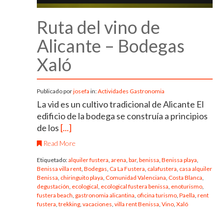
Ruta del vino de
Alicante – Bodegas
Xaló
Publicado por
josefa
in:
Actividades
Gastronomia
La vid es un cultivo tradicional de Alicante El
edificio de la bodega se construía a principios
de los
[...]
Read More
Etiquetado:
alquiler fustera
,
arena
,
bar
,
benissa
,
Benissa playa
,
Benissa villa rent
,
Bodegas
,
Ca La Fustera
,
calafustera
,
casa alquiler
Benissa
,
chiringuito playa
,
Comunidad Valenciana
,
Costa Blanca
,
degustación
,
ecological
,
ecological fustera benissa
,
enoturismo
,
fustera beach
,
gastronomia alicantina
,
oficina turismo
,
Paella
,
rent
fustera
,
trekking
,
vacaciones
,
villa rent Benissa
,
Vino
,
Xaló