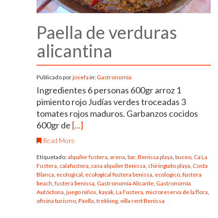
Paella de verduras
alicantina
Publicado por
josefa
in:
Gastronomia
Ingredientes 6 personas 600gr arroz 1
pimiento rojo Judías verdes troceadas 3
tomates rojos maduros. Garbanzos cocidos
600gr de
[...]
Read More
Etiquetado:
alquiler fustera
,
arena
,
bar
,
Benissa playa
,
buceo
,
Ca La
Fustera
,
calafustera
,
casa alquiler Benissa
,
chiringuito playa
,
Costa
Blanca
,
ecological
,
ecological fustera benissa
,
ecologico
,
fustera
beach
,
fustera benissa
,
Gastronomia Alicante
,
Gastronomía
Autóctona
,
juego niños
,
kayak
,
La Fustera
,
microreserva de la flora
,
oficina turismo
,
Paella
,
trekking
,
villa rent Benissa