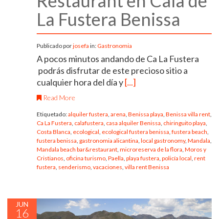
Restaurant en Cala de
La Fustera Benissa
Publicado por
josefa
in:
Gastronomia
A pocos minutos andando de Ca La Fustera
podrás disfrutar de este precioso sitio a
cualquier hora del día y
[...]
Read More
Etiquetado:
alquiler fustera
,
arena
,
Benissa playa
,
Benissa villa rent
,
Ca La Fustera
,
calafustera
,
casa alquiler Benissa
,
chiringuito playa
,
Costa Blanca
,
ecological
,
ecological fustera benissa
,
fustera beach
,
fustera benissa
,
gastronomia alicantina
,
local gastronomy
,
Mandala
,
Mandala beach bar&restaurant
,
microreserva de la flora
,
Moros y
Cristianos
,
oficina turismo
,
Paella
,
playa fustera
,
policía local
,
rent
fustera
,
senderismo
,
vacaciones
,
villa rent Benissa
JUN
16