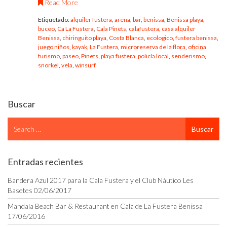
Read More
Etiquetado:
alquiler fustera
,
arena
,
bar
,
benissa
,
Benissa playa
,
buceo
,
Ca La Fustera
,
Cala Pinets
,
calafustera
,
casa alquiler
Benissa
,
chiringuito playa
,
Costa Blanca
,
ecologico
,
fustera benissa
,
juego niños
,
kayak
,
La Fustera
,
microreserva de la flora
,
oficina
turismo
,
paseo
,
Pinets
,
playa fustera
,
policía local
,
senderismo
,
snorkel
,
vela
,
winsurf
Buscar
Search
Buscar
for
Entradas recientes
Bandera Azul 2017 para la Cala Fustera y el Club Náutico Les
Basetes
02/06/2017
Mandala Beach Bar & Restaurant en Cala de La Fustera Benissa
17/06/2016