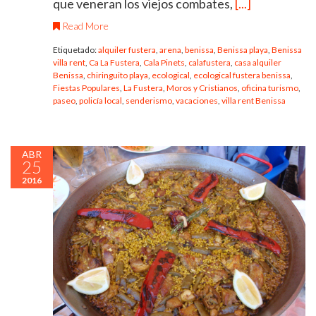
que veneran los viejos combates,
[...]
Read More
Etiquetado:
alquiler fustera
,
arena
,
benissa
,
Benissa playa
,
Benissa
villa rent
,
Ca La Fustera
,
Cala Pinets
,
calafustera
,
casa alquiler
Benissa
,
chiringuito playa
,
ecological
,
ecological fustera benissa
,
Fiestas Populares
,
La Fustera
,
Moros y Cristianos
,
oficina turismo
,
paseo
,
policía local
,
senderismo
,
vacaciones
,
villa rent Benissa
ABR
25
2016