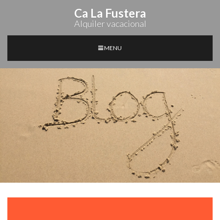
Ca La Fustera
Alquiler vacacional
MENU