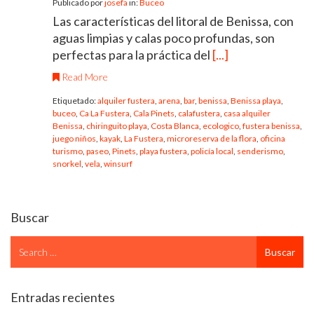
Publicado por
josefa
in:
Buceo
Las características del litoral de Benissa, con
aguas limpias y calas poco profundas, son
perfectas para la práctica del
[...]
Read More
Etiquetado:
alquiler fustera
,
arena
,
bar
,
benissa
,
Benissa playa
,
buceo
,
Ca La Fustera
,
Cala Pinets
,
calafustera
,
casa alquiler
Benissa
,
chiringuito playa
,
Costa Blanca
,
ecologico
,
fustera benissa
,
juego niños
,
kayak
,
La Fustera
,
microreserva de la flora
,
oficina
turismo
,
paseo
,
Pinets
,
playa fustera
,
policía local
,
senderismo
,
snorkel
,
vela
,
winsurf
Buscar
Search
Buscar
for
Entradas recientes