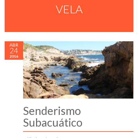
VELA
ABR
24
2016
Senderismo
Subacuático