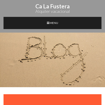
Ca La Fustera
Alquiler vacacional
MENU