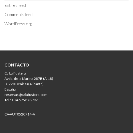
Entries feed
Comments feed
WordPress.org
CONTACTO
Ca La Fustera
Avda. de la Marina 287B (A-18)
03720 Benissa(Alicante)
España
reservas@calafustera.com
Tel.: +34 696 878 736
CV-VUT0520714-A