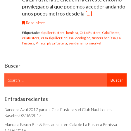
privilegiado al que podemos acceder andando
unos pocos metros desde la
[...]
Read More
Etiquetado:
alquiler fustera
,
benissa
,
Ca La Fustera
,
Cala Pinets
,
calafustera
,
casa alquiler Benissa
,
ecologico
,
fustera benissa
,
La
Fustera
,
Pinets
,
playa fustera
,
senderismo
,
snorkel
Buscar
Search
Buscar
for
Entradas recientes
Bandera Azul 2017 para la Cala Fustera y el Club Náutico Les
Basetes
02/06/2017
Mandala Beach Bar & Restaurant en Cala de La Fustera Benissa
17/06/2016