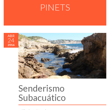
PINETS
ABR
24
2016
Senderismo
Subacuático