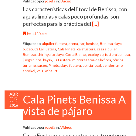
Publicado por
josefa
in:
Buceo
Las características del litoral de Benissa, con
aguas limpias y calas poco profundas, son
perfectas para la práctica del
[...]
Read More
Etiquetado:
alquiler fustera
,
arena
,
bar
,
benissa
,
Benissa playa
,
buceo
,
Ca La Fustera
,
Cala Pinets
,
calafustera
,
casa alquiler
Benissa
,
chiringuito playa
,
Costa Blanca
,
ecologico
,
fustera benissa
,
juego niños
,
kayak
,
La Fustera
,
microreserva de la flora
,
oficina
turismo
,
paseo
,
Pinets
,
playa fustera
,
policía local
,
senderismo
,
snorkel
,
vela
,
winsurf
ABR
Cala Pinets Benissa A
05
2016
vista de pájaro
Publicado por
josefa
in:
Vídeos
Ca La Fustera se encuentra en este entorno