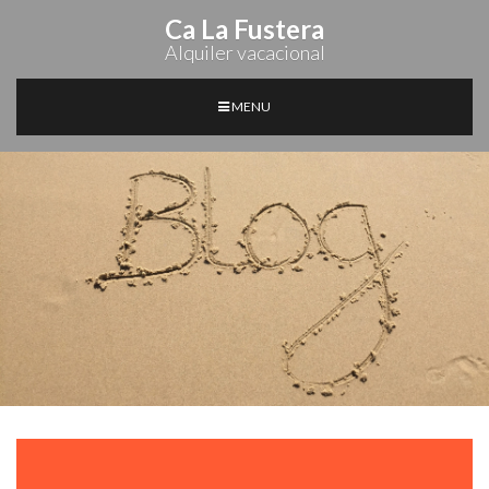
Ca La Fustera
Alquiler vacacional
MENU