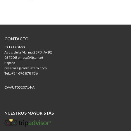
CONTACTO
Ca La Fustera
Avda. de la Marina 287B (A-18)
03720 Benissa(Alicante)
España
reservas@calafustera.com
Tel.: +34 696 878 736
CV-VUT0520714-A
NUESTROS MAYORISTAS