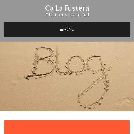
Ca La Fustera
Alquiler vacacional
MENU