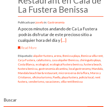
Restaurant en Cala de
La Fustera Benissa
Publicado por
josefa
in:
Gastronomia
A pocos minutos andando de Ca La Fustera
podrás disfrutar de este precioso sitio a
cualquier hora del día y
[...]
Read More
Etiquetado:
alquiler fustera
,
arena
,
Benissa playa
,
Benissa villa rent
,
Ca La Fustera
,
calafustera
,
casa alquiler Benissa
,
chiringuito playa
,
Costa Blanca
,
ecological
,
ecological fustera benissa
,
fustera beach
,
fustera benissa
,
gastronomia alicantina
,
local gastronomy
,
Mandala
,
Mandala beach bar&restaurant
,
microreserva de la flora
,
Moros y
Cristianos
,
oficina turismo
,
Paella
,
playa fustera
,
policía local
,
rent
fustera
,
senderismo
,
vacaciones
,
villa rent Benissa
Buscar