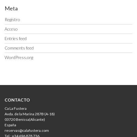
Meta
Registro
Acceso
Entries feed
Comments feed
WordPress.org
CONTACTO
Ca La Fustera
Avda. de la Marina 287B (A-18)
03720 Benissa(Alicante)
España
reservas@calafustera.com
Tel.: +34 696 878 736