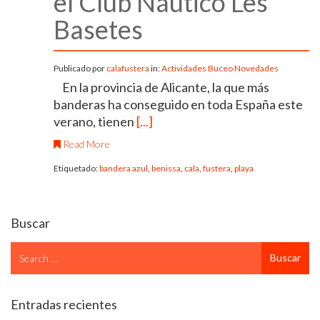
el Club Náutico Les
Basetes
Publicado por
calafustera
in:
Actividades
Buceo
Novedades
En la provincia de Alicante, la que más
banderas ha conseguido en toda España este
verano, tienen
[...]
Read More
Etiquetado:
bandera azul
,
benissa
,
cala
,
fustera
,
playa
Buscar
Search
Buscar
for
Entradas recientes