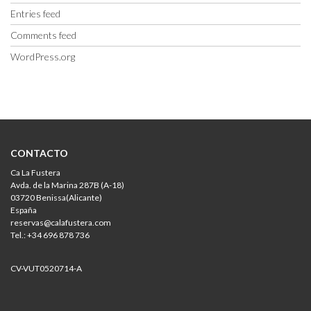
Entries feed
Comments feed
WordPress.org
CONTACTO
Ca La Fustera
Avda. de la Marina 287B (A-18)
03720 Benissa(Alicante)
España
reservas@calafustera.com
Tel.: +34 696 878 736
CV-VUT0520714-A