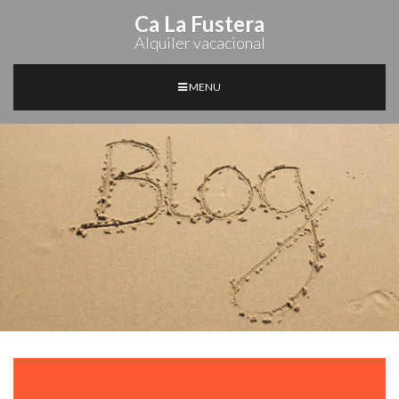
Ca La Fustera
Alquiler vacacional
MENU